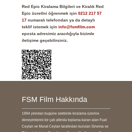
Red Epic
Kiralama Bilgileri ve Kiralık
Red
Epic
ücretlni öğrenmek için
0212 217 57
17
numaralı telefondan ya da detaylı
teklif istemek için
info@fsmfilm.com
eposta adresimiz aracılığıyla bizimle
iletişime geçebilirsiniz.
FSM Film Hakkında
1994 yılından bugüne sektörde kiralama üzerine
deneyimlerini bir çatı altında toplama kararı alan Fuat
Ceylan ve Murat Ceylan tarafından kurulan Sinema ve