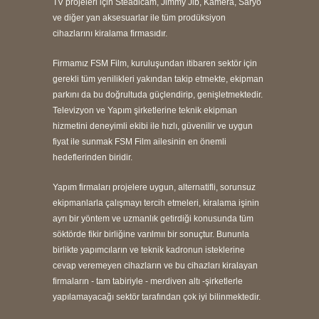
TV projeleri için Steadicam, Jimmy Jib, Kamera, Saryo
ve diğer yan aksesuarlar ile tüm prodüksiyon
cihazlarını kiralama firmasıdır.
Firmamız FSM Film, kuruluşundan itibaren sektör için
gerekli tüm yenilikleri yakından takip etmekte, ekipman
parkını da bu doğrultuda güçlendirip, genişletmektedir.
Televizyon ve Yapım şirketlerine teknik ekipman
hizmetini deneyimli ekibi ile hızlı, güvenilir ve uygun
fiyat ile sunmak FSM Film ailesinin en önemli
hedeflerinden biridir.
Yapım firmaları projelere uygun, alternatifli, sorunsuz
ekipmanlarla çalışmayı tercih etmeleri, kiralama işinin
ayrı bir yöntem ve uzmanlık getirdiği konusunda tüm
söktörde fikir birliğine varılmıı bir sonuçtur. Bununla
birlikte yapımcıların ve teknik kadronun isteklerine
cevap veremeyen cihazların ve bu cihazları kiralayan
firmaların - tam tabiriyle - merdiven altı -şirketlerle
yapılamayacağı sektör tarafından çok iyi bilinmektedir.