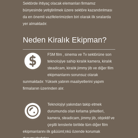
Sektörde ihtiyaç olacak elemanları firmamız
bünyesinde yetiştirilmek üzere sektöre kazandırılması
da en önemli vazifelerimizden biri olarak ilk sıralarda
yer almaktadır.
Neden Kiralık Ekipman?
FSM film , sinema ve Tv sektörüne son
teknolojiye sahip kiralık kamera, kiralık
steadicam, kiralık jimmy jib ve diğer film
ekipmanlarını sorunsuz olarak
sunmaktadır. Yüksek yatırım maaliyetlerini yapım
firmalarıın üzerinden alır.
Teknolojiyi yakından takip etmek
durumunda olan kırlama şirketleri,
kamera, steadicam, jimmy jib, objektif ve
çeşitli lenslerle birlikte tüm diğer film
ekipmanlarını ilk g&üüml;nkü özende korumak