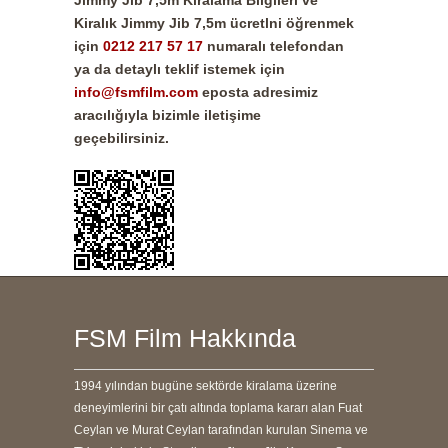
Kiralık
Jimmy Jib 7,5m
ücretlni öğrenmek
için
0212 217 57 17
numaralı telefondan
ya da detaylı teklif istemek için
info@fsmfilm.com
eposta adresimiz
aracılığıyla bizimle iletişime
geçebilirsiniz.
FSM Film Hakkında
1994 yılından bugüne sektörde kiralama üzerine
deneyimlerini bir çatı altında toplama kararı alan Fuat
Ceylan ve Murat Ceylan tarafından kurulan Sinema ve