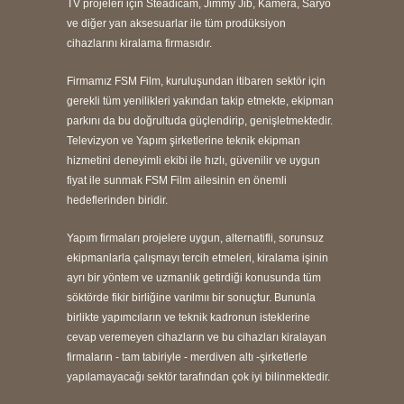
TV projeleri için Steadicam, Jimmy Jib, Kamera, Saryo
ve diğer yan aksesuarlar ile tüm prodüksiyon
cihazlarını kiralama firmasıdır.
Firmamız FSM Film, kuruluşundan itibaren sektör için
gerekli tüm yenilikleri yakından takip etmekte, ekipman
parkını da bu doğrultuda güçlendirip, genişletmektedir.
Televizyon ve Yapım şirketlerine teknik ekipman
hizmetini deneyimli ekibi ile hızlı, güvenilir ve uygun
fiyat ile sunmak FSM Film ailesinin en önemli
hedeflerinden biridir.
Yapım firmaları projelere uygun, alternatifli, sorunsuz
ekipmanlarla çalışmayı tercih etmeleri, kiralama işinin
ayrı bir yöntem ve uzmanlık getirdiği konusunda tüm
söktörde fikir birliğine varılmıı bir sonuçtur. Bununla
birlikte yapımcıların ve teknik kadronun isteklerine
cevap veremeyen cihazların ve bu cihazları kiralayan
firmaların - tam tabiriyle - merdiven altı -şirketlerle
yapılamayacağı sektör tarafından çok iyi bilinmektedir.