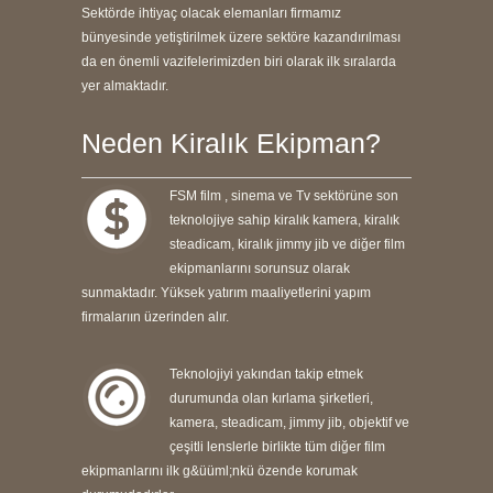
Sektörde ihtiyaç olacak elemanları firmamız
bünyesinde yetiştirilmek üzere sektöre kazandırılması
da en önemli vazifelerimizden biri olarak ilk sıralarda
yer almaktadır.
Neden Kiralık Ekipman?
FSM film , sinema ve Tv sektörüne son
teknolojiye sahip kiralık kamera, kiralık
steadicam, kiralık jimmy jib ve diğer film
ekipmanlarını sorunsuz olarak
sunmaktadır. Yüksek yatırım maaliyetlerini yapım
firmalarıın üzerinden alır.
Teknolojiyi yakından takip etmek
durumunda olan kırlama şirketleri,
kamera, steadicam, jimmy jib, objektif ve
çeşitli lenslerle birlikte tüm diğer film
ekipmanlarını ilk g&üüml;nkü özende korumak